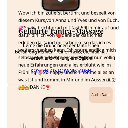
Frühling
So happy und ich nehme alles an
was Ist und kommt in Mir und im Aussen🙏🏻
DANKE
Geführte Tantra-Massage
Lerne die Grundlagen der tantrischen
Berührung kennen – eine Praxis, die Intimität
vertieft und Heilung ermöglicht.
KOSTENLOS DOWNLOADEN
Audio-Datei