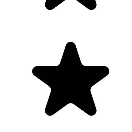
Eure Tantra Journey hat mein Leben
verändern. Ich möchte euch auf diesem Weg
von ganzen Herzen danke sagen. Ich habe in
den letzten Jahren so viel Geld in Coachings
investiert und hatte mich selbst total verloren.
Eure Reise hat mich zu mir zurückgeführt.
Und das ist so ein wunderschönes Gefühl.
Alles darf sein - dieser Satz hat mir auch so