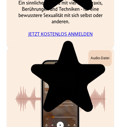
Ein sinnlicher Abend mit viel Selbstpraxis,
Berührungen und Techniken - für eine
bewusstere Sexualität mit sich selbst oder
anderen.
JETZT KOSTENLOS ANMELDEN
Audio-Datei
Wow ich bin zutiefst berührt und beseelt von
diesem Kurs,von Anna und Yves und von Euch.
Soviel bricht grad mit fast 59J.in mir auf und
dafür bin ich von
dankbar das ich es
erleben darf und mir schenke,so das ich es
weiterschenken kann. Ich spüre endlich mich
selbst,wo ich dachte es vorbei und nun völlig
neue Erfahrungen und alles erblüht wie im