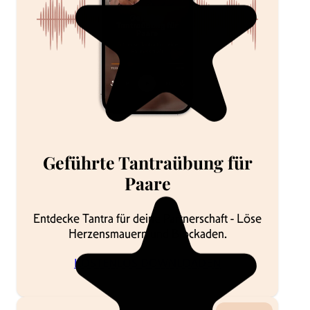
Geführte Tantraübung für
Paare
Entdecke Tantra für deine Partnerschaft - Löse
Herzensmauern und Blockaden.
KOSTENLOS DOWNLOADEN