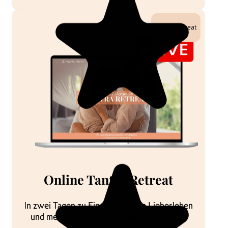
Online-Retreat
Online Tantra Retreat
In zwei Tagen zu Einem besseren Liebesleben
und mehr Verbindung zu deiner S*✗ualität